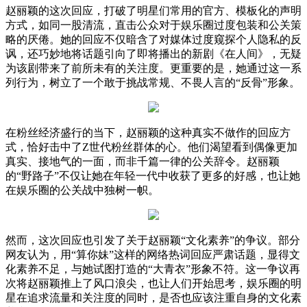
赵丽颖的这次回应，打破了明星们常用的官方、模板化的声明
方式，如同一股清流，直击公众对于娱乐圈过度包装和公关策
略的厌倦。她的回应不仅暗含了对媒体过度窥探个人隐私的反
讽，还巧妙地将话题引向了即将播出的新剧《在人间》，无疑
为该剧带来了前所未有的关注度。更重要的是，她通过这一系
列行为，树立了一个敢于挑战常规、不畏人言的“反骨”形象。
在粉丝经济盛行的当下，赵丽颖的这种真实不做作的回应方
式，恰好击中了Z世代粉丝群体的心。他们渴望看到偶像更加
真实、接地气的一面，而非千篇一律的公关辞令。赵丽颖
的“野路子”不仅让她在年轻一代中收获了更多的好感，也让她
在娱乐圈的公关战中独树一帜。
然而，这次回应也引发了关于赵丽颖“文化素养”的争议。部分
网友认为，用“算你妹”这样的网络热词回应严肃话题，显得文
化素养不足，与她试图打造的“大青衣”形象不符。这一争议再
次将赵丽颖推上了风口浪尖，也让人们开始思考，娱乐圈的明
星在追求流量和关注度的同时，是否也应该注重自身的文化素