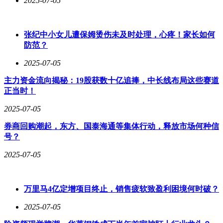
2025-07-05
张纪中小女儿遭保姆烫伤未及时处理，心疼！家长如何
防范？
2025-07-05
主力资金流向揭秘：19股获数十亿追捧，中长线布局这些赛道
正当时！
2025-07-05
券商回购潮起，东方、国泰海通等集体行动，释放市场何种信
号？
2025-07-05
万里马4亿定增项目终止，销售疲软致盈利困境何时破？
2025-07-05