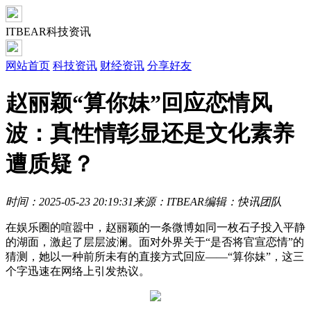
ITBEAR科技资讯
网站首页
科技资讯
财经资讯
分享好友
赵丽颖“算你妹”回应恋情风
波：真性情彰显还是文化素养
遭质疑？
时间：2025-05-23 20:19:31
来源：ITBEAR
编辑：快讯团队
在娱乐圈的喧嚣中，赵丽颖的一条微博如同一枚石子投入平静
的湖面，激起了层层波澜。面对外界关于“是否将官宣恋情”的
猜测，她以一种前所未有的直接方式回应——“算你妹”，这三
个字迅速在网络上引发热议。