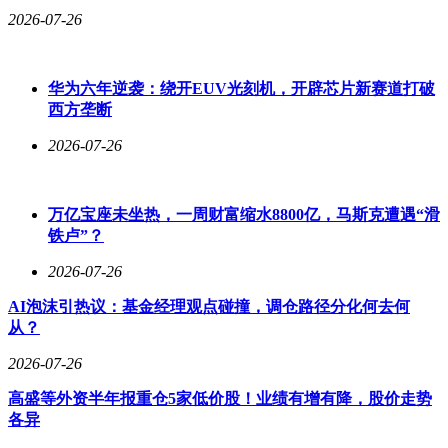
2026-07-26
华为六年逆袭：绕开EUV光刻机，开辟芯片新赛道打破
西方垄断
2026-07-26
万亿宝座未坐热，一周财富缩水8800亿，马斯克遭遇“滑
铁卢”？
2026-07-26
AI泡沫引热议：基金经理观点碰撞，调仓路径分化何去何
从？
2026-07-26
高盛等外资半年报重仓5家低价股！业绩有增有降，股价走势
各异