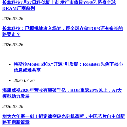
长鑫科技7月27日科创板上市 发行市值超5790亿 跻身全球
于提升产业技术创新能力，推动太阳光收集、多品位转换、存
DRAM厂商前列
储、传输及利用等全产业链技术的健康发展。目前，联盟理事
成员单位已近200家，几乎覆盖了太阳能热发电的全产业链。
2026-07-26
凭借在组织建设、产学研协同创新及产业引领等方面的突出表
长鑫科技：已握挑战者入场券，距全球存储TOP3还有多长的
现，联盟连续获评“A级活跃度产业技术创新战略联盟”，并多
路要走？
次收到国家能源局新能源和可再生能源司的感谢信。此次牵头
设立专业展区，不仅体现了联盟在推动行业资源整合、强化产
2026-07-26
业发声方面的积极作用，也为光热储能技术加速融入主流储能
产业体系、助力行业高质量发展提供了有力支持。
特斯拉Model S和X“开源”引质疑：Roadster先例下核心
信息或难共享
2026-07-26
海康威视2026年营收有望破千亿，ROE重返20%以上，AI大
模型助力发展
2026-07-26
华为六年磨一剑！韬定律突破光刻机垄断，中国芯片自主创新
路开启新篇章