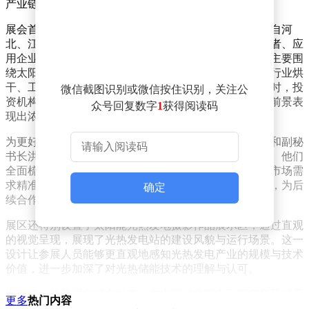
产业链的展示平台。
展会首日，太阳能光热联盟展区便成为焦点，吸引了来自河
北、江苏、内蒙古、天津、山西、山东等地的行业从业者、应
用企业及投资机构前来咨询。交流氛围热烈，咨询内容主要围
绕太阳能中低温热能利用领域展开，涉及传统手套生产行业烘
干、工业热水供应、清洁蒸汽生产等多个实用场景。同时，投
微信截图识别或微信按住识别，关注公
资机构对太阳能热利用的技术路径、成熟产品及产业化前景表
众号回复数字
1
获得阅读码
现出浓厚兴趣，进行了深入探讨。
为更好地服务市场主体，太阳能光热联盟秘书长杜凤丽和副秘
书长洪松亲自带队，针对不同需求提供专业讲解与答疑。他们
全面梳理了光热储能技术的应用优势及落地路径，并将市场需
求精准对接至联盟成员单位，同时留存了多方联系方式，为后
确定
续合作与项目落地搭建了长效沟通机制。
展区还特别设置了太阳能光热发电摄影作品展示区，通过直观
的视觉呈现，展现了光热发电站的建设风貌与运行场景。这一
设计让参展人员能够更直观地感知光热发电产业的规模与技术
价值，进一步加深了对光热储能技术的理解与认可。
太阳能光热联盟自成立以来，在中国科学院电工研究所及成员
更多
热门内容
单位的共同支持下，始终以行业需求和共同利益为导向，致力