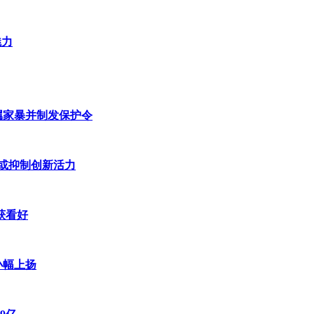
魅力
属家暴并制发保护令
独大或抑制创新活力
获看好
小幅上扬