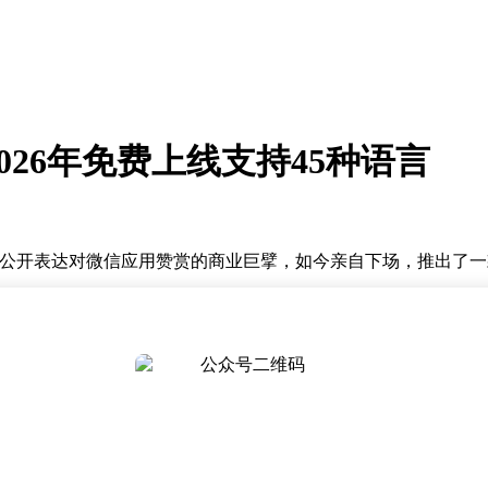
2026年免费上线支持45种语言
曾公开表达对微信应用赞赏的商业巨擘，如今亲自下场，推出了一款名
并配以一句引人注目的广告语：“你们的加密聊天记录，值得拥有
面上明确标注，XChat将于2026年4月17日正式上线，且
5种语言，展现出其全球化的布局野心。