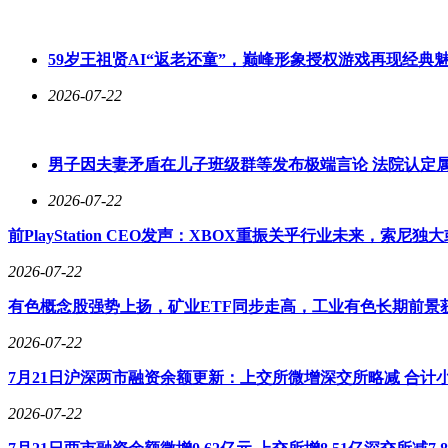
59岁王祖贤AI“返老还童”，巅峰形象授权游戏再现经典
2026-07-22
男子因夫妻矛盾在儿子班级群等发布极端言论 法院认定
2026-07-22
前PlayStation CEO发声：XBOX重振关乎行业未来，索尼
2026-07-22
有色概念股强势上扬，矿业ETF同步走高，工业有色长期前景
2026-07-22
7月21日沪深两市融资余额更新：上交所微增深交所略减 合计
2026-07-22