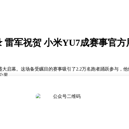
 雷军祝贺 小米YU7成赛事官
场盛大启幕。这场备受瞩目的赛事吸引了2.2万名跑者踊跃参与，
5公里。
1分15秒的优异成绩冲过终点线，一举夺得男子组冠军，同时刷
广泛关注。
定用车，为赛事提供了有力的支持。为了让更多人感受到小米Y
到了选手们的热烈欢迎。
5万元起，开售成绩十分亮眼，3分钟大定突破20万辆，1小时大定突