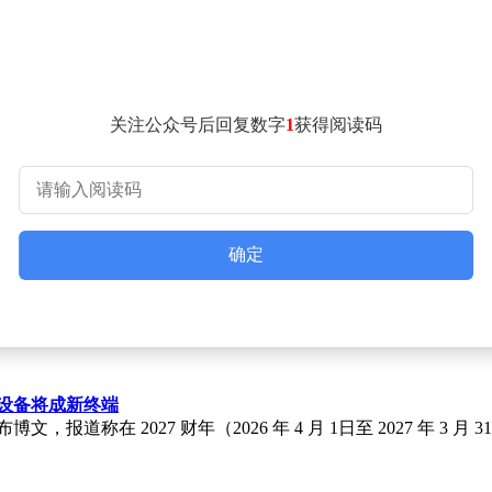
lus，零百加速仅需3.23秒，动力强劲。全系采用800V碳化硅
骁龙8，辅助驾驶芯片采用全新NVIDIA DRIVE AGX Tho
关注公众号后回复数字
1
获得阅读码
确定
戏设备将成新终端
博文，报道称在 2027 财年（2026 年 4 月 1日至 2027 年 3 月 3