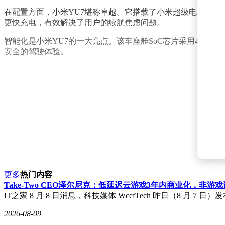
在配置方面，小米YU7堪称卓越。它搭载了小米超级电机V6s P
更快充电，有效解决了用户的续航焦虑问题。
智能化是小米YU7的一大亮点。该车座舱SoC芯片采用4nm第三代
安全的驾驶体验。
更多
热门内容
Take-Two CEO泽尔尼克：低延迟云游戏3年内商业化，非游
IT之家 8 月 8 日消息，科技媒体 WccfTech 昨日（8 月 7 日）发布
2026-08-09