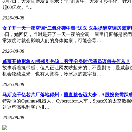
8月7日，大麦官博发文表示：“打击黄牛，大麦寸步不让。针
超60亿次。”…
2026-08-08
女子开一天一夜空调“二氧化碳中毒”送医 医生提醒空调房需定
5日，她回忆，当时是开了一天一夜的空调，屋里门窗都是紧
常浓度时就会影响人们的身体健康，可能会导…
2026-08-08
戚薇开放形象AI授权引热议，数字分身时代演员该何去何从？
故事听着挺带感，但真正让网友吵起来的，不是剧情，是戚薇这
机会继续发光；也有人觉得，冷冰冰的数字替…
2026-08-08
马斯克千亿芯片厂落地得州：垂直整合迈大步，A股投资需踩
特斯拉的Optimus机器人、Cybercab无人车，Spac
达这些高毛利客户排…
2026-08-08