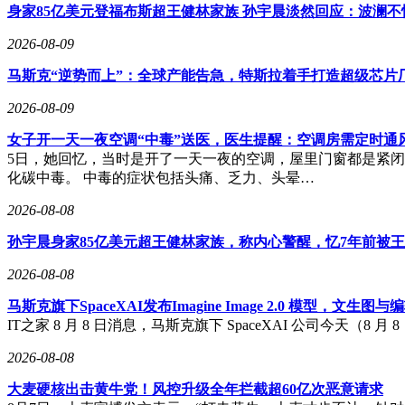
身家85亿美元登福布斯超王健林家族 孙宇晨淡然回应：波澜
2026-08-09
马斯克“逆势而上”：全球产能告急，特斯拉着手打造超级芯片
2026-08-09
女子开一天一夜空调“中毒”送医，医生提醒：空调房需定时通
5日，她回忆，当时是开了一天一夜的空调，屋里门窗都是紧
化碳中毒。 中毒的症状包括头痛、乏力、头晕…
2026-08-08
孙宇晨身家85亿美元超王健林家族，称内心警醒，忆7年前被
2026-08-08
马斯克旗下SpaceXAI发布Imagine Image 2.0 模型，文生
IT之家 8 月 8 日消息，马斯克旗下 SpaceXAI 公司今天（8 月 
2026-08-08
大麦硬核出击黄牛党！风控升级全年拦截超60亿次恶意请求