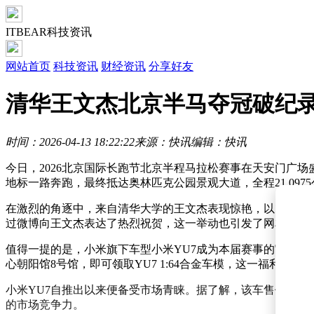
ITBEAR科技资讯
网站首页
科技资讯
财经资讯
分享好友
清华王文杰北京半马夺冠破纪录
时间：2026-04-13 18:22:22
来源：快讯
编辑：快讯
今日，2026北京国际长跑节北京半程马拉松赛事在天安门广
地标一路奔跑，最终抵达奥林匹克公园景观大道，全程21.097
在激烈的角逐中，来自清华大学的王文杰表现惊艳，以1小时0
过微博向王文杰表达了热烈祝贺，这一举动也引发了网友们的
值得一提的是，小米旗下车型小米YU7成为本届赛事的官方指
心朝阳馆8号馆，即可领取YU7 1:64合金车模，这一福利受
小米YU7自推出以来便备受市场青睐。据了解，该车售价25.3
的市场竞争力。