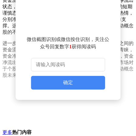
资金流向方面，字节跳动概念股板块当日主力资金呈现净流出
状态，金额达到10.4亿元，显示出部分大资金对该板块的短期
谨慎态度。然而，游资与散户资金则表现出较强的参与热情，
分别净流入5.21亿元和5.19亿元，为板块上涨提供了有力支
撑。这种资金流向的分化，反映出市场内部对于字节跳动概念
股的不同预期与操作策略。
微信截图识别或微信按住识别，关注公
进一步观察板块内个股的资金流向，可以发现不同个股之间的
众号回复数字
1
获得阅读码
资金流动情况存在显著差异。部分个股受到主力资金的青睐，
资金净流入明显；而另一些个股则面临主力资金的撤离，资金
净流出压力较大。这种差异化的资金流动，不仅体现了市场对
于个股基本面的不同判断，也反映了投资者对于字节跳动概念
股未来走势的多样化预期。
确定
更多
热门内容