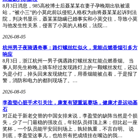
8月3日消息，985高校博士后聂某某在妻子孕晚期出轨被退
站，“被小三”的小莫此前以侵犯人格权为由将聂某某起诉到法
院，判决书显示，聂某某隐瞒已婚事实和小莫交往，导致小莫
与他发生性关系，侵害了小莫的人格权，法院…
2026-08-05
杭州男子夜骑遇奇事：路灯螺丝红似火，竟能点燃香烟引多方
响应
8月3日，浙江杭州一男子偶遇路灯螺丝发红能点燃香烟。 当
事人郑先生称晚上骑车经过发现路灯上的一颗螺丝发红，还以
为是小灯，掉头回来发现烧红了，用香烟能被点着，于是报了
警，消防和电力的都到现场了。…
2026-08-05
李盈莹心脏手术引关注，康复有望重返赛场，健康才是运动基
石
对正处于新老交替的中国女排来说，李盈莹的缺阵当然是个损
失，少了一门最稳的强攻点，年轻队员得顶上来；但比起一座
奖杯，一个队员能平安回到场上，孰轻孰重，不言自明。 说
到底，李盈莹这事儿，也给所有把成绩挂在嘴边的我…