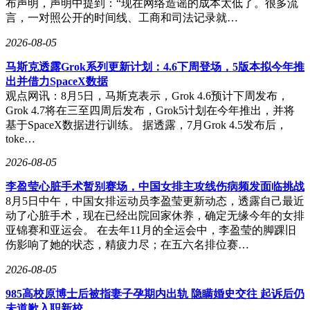
布声明，声明中提到：“现在网络造谣的成本太低了。很多流
言，一对照公开的时间线、工商和司法记录就…
2026-08-05
马斯克透露Grok系列更新计划：4.6下周登场，5版本拟今年推
出并借力SpaceX数据
观点网讯：8月5日，马斯克表示，Grok 4.6预计下周发布，
Grok 4.7将在三至四周后发布，Grok5计划在今年推出，并将
基于SpaceX数据进行训练。 据透露，7月Grok 4.5发布后，
toke…
2026-08-05
李盈莹心脏手术暂别赛场，中国女排主攻线伤病频发面临挑战
8月5日中午，中国女排运动员李盈莹更新动态，透露自己最近
动了心脏手术，现在已经出院回家休养，确定无缘今年的女排
亚锦赛和亚运会。 在去年11月的全运会中，李盈莹的脚踝旧
伤影响了她的状态，精疲力尽；在五六名排位赛…
2026-08-05
985高校原博士后被指妻子孕期内出轨 隐瞒婚史交往 起诉后仍
未道歉入职新校