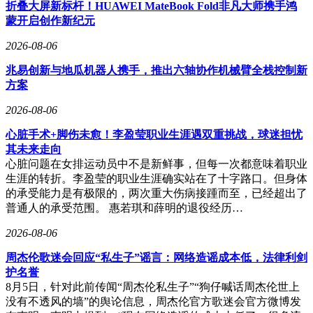
折叠大屏新标杆！HUAWEI MateBook Fold非凡大师携手鸿
蒙开启创作新纪元
2026-08-06
兆易创新与地瓜机器人携手，推出六轴协作机械臂全栈控制新
方案
2026-08-06
心脏手术+脚伤未愈！李盈莹职业生涯遇双重挑战，球迷担忧
其未来走向
心脏问题在女排运动员中不是新鲜事，但每一次都意味着职业
生涯的转折。李盈莹的职业生涯确实站在了十字路口。但身体
的承受能力是有极限的，两次重大伤病接踵而至，已经超出了
普通人的承受范围。 惠若琪和薛明的退役经历…
2026-08-06
周杰伦歌迷会回应“私生子”谣言：网络造谣成本低，法律利剑
护名誉
8月5日，针对此前传闻“周杰伦私生子”“狗仔喊话周杰伦世上
没有不透风的墙”的舆论信息，周杰伦官方歌迷会官方微博发