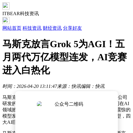
ITBEAR科技资讯
网站首页
科技资讯
财经资讯
分享好友
马斯克放言Grok 5为AGI！五
月两代万亿模型连发，AI竞赛
进入白热化
时间：2026-04-20 13:11:47
来源：快讯
编辑：快讯
马斯克再次语出惊人，在社交平台X上宣称，其旗下xAI公司
研发的Grok 5就是通用人工智能（AGI），这一言论瞬间在AI
领域掀起轩然大波。与此同时，他还公布了一份让行业震惊的
模型发布路线图，计划在五月接连推出两款万亿参数模型，四
大AI巨头围绕AGI的竞赛已然进入白热化阶段。