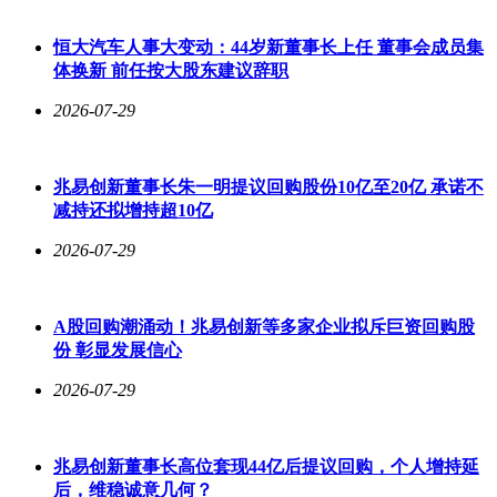
然而，1.5T参数并非终点，6万亿参数的Grok 5才是重中之
重。Colossus 2超级计算集群实力惊人，配备了55万块NVIDIA
恒大汽车人事大变动：44岁新董事长上任 董事会成员集
GB200/GB300 GPU，总功率高达2吉瓦，足以满足一个150万
体换新 前任按大股东建议辞职
人口城市的用电需求。据悉，该集群同时训练着7个不同规模
2026-07-29
的模型，参数量涵盖1T、1.5T、6T甚至10T。这意味着Grok
4.4和4.5只是这条生产线上的“小作品”，6T的Grok 5才是马斯
克手中的“王牌”。
兆易创新董事长朱一明提议回购股份10亿至20亿 承诺不
马斯克此前在Baron Capital投资大会上曾表示，Grok 5达到
减持还拟增持超10亿
AGI的概率为10%，并且这一概率还在持续上升。如今他更是
直接宣称AGI的答案就是Grok 5。不过，对于马斯克这种大胆
2026-07-29
的言论，也有人持怀疑态度，认为这不过是他一贯的“嘴炮”风
格。但回顾过往，他曾提出将火箭降落到海上驳船上，当时也
鲜有人相信，最终却成为了现实。
A股回购潮涌动！兆易创新等多家企业拟斥巨资回购股
份 彰显发展信心
不过，xAI也有其独特的优势。X平台每天产生6800万条推文
的实时数据流，这是OpenAI和Anthropic梦寐以求的数据源；
2026-07-29
特斯拉车队的物理世界传感器数据，能为迈向具身智能提供关
键支持；SpaceX在工程执行方面的高效基因，使得122天建成
吉瓦级超算集群成为可能，这种速度在硅谷其他公司难以想
兆易创新董事长高位套现44亿后提议回购，个人增持延
象。xAI的多智能体架构演进路线也备受关注，从Grok 4.20的
后，维稳诚意几何？