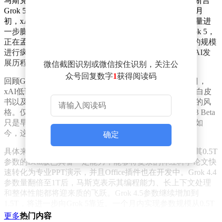
马斯克此次表态十分干脆，没有丝毫模棱两可。他不仅断言
Grok 5就是AGI，还详细阐述了后续的模型发布计划。5月
初，xAI将推出参数量达1万亿的Grok 4.4；5月底，参数量进
一步膨胀至1.5万亿的Grok 4.5也将面世。而终极目标Grok 5，
正在孟菲斯的Colossus 2超级计算集群上，以6万亿参数的规模
进行疯狂训练。如此密集且大规模的模型发布计划，在AI发
展历程中极为罕见。
微信截图识别或微信按住识别，关注公
众号回复数字
1
获得阅读码
回顾Grok系列模型的发展历程，可谓节奏紧凑。4月17日，
xAI低调上线了Grok 4.3 Beta版本，没有官方博客、技术白皮
书以及第三方基准测试的宣传，这一操作延续了SpaceX的风
格。仅仅一天后，马斯克就出面澄清，称上线的Grok 4.3 Beta
只是早期测试版本，真正的1T参数完整版仍在训练中。如
今，这个1T参数版本或许已经训练完成。
确定
具体来看这份疯狂的时间表，Grok 4.3在4月中旬上线，其0.5T
参数的Beta版已具备一定能力，能够将复杂的神经科学论文快
速转化为专业PPT演示，并且Office插件也在开发中。Grok 4.4
参数量翻倍至1T后，马斯克表示其编程能力、长上下文处理
和整体性能都将迎来质的飞跃。Grok 4.5参数继续增加到
1.5T，将进一步向Grok 5靠近。一个月内实现参数规模从0.5T
到1T再到1.5T的三级跳，这在AI发展史上尚属首次。
更多
热门内容