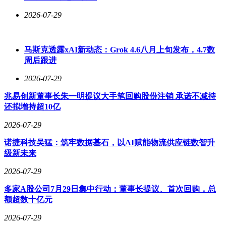
4智能体协作，到Grok 4.20 Heavy的16智能体系统，再到Grok
5预期的动态智能体生成和跨领域专业化，这条路线或许比单
2026-07-29
纯扩展参数更有可能触及AGI的边界。
在当前的AI竞赛中，局势异常紧张。五月，马斯克的Grok 4.4
马斯克透露xAI新动态：Grok 4.6八月上旬发布，4.7数
和4.5将陆续登场，OpenAI很可能推出GPT - 5.5进行回击，
周后跟进
Anthropic的Opus 4.7在编程赛道上已占据领先地位。谁能率先
跨越那条模糊却真实的AGI门槛，仍是未知数。但可以确定的
2026-07-29
是，在通往AGI的道路上，各方都在全力以赴，接下来的每一
天都可能成为AI发展历程中的重要节点。
兆易创新董事长朱一明提议大手笔回购股份注销 承诺不减持
还拟增持超10亿
2026-07-29
诺捷科技吴猛：筑牢数据基石，以AI赋能物流供应链数智升
级新未来
2026-07-29
多家A股公司7月29日集中行动：董事长提议、首次回购，总
额超数十亿元
2026-07-29