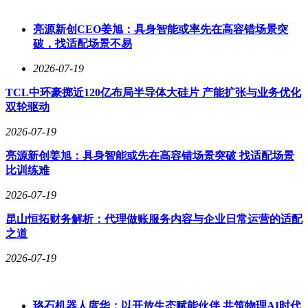
前创办小米时的信念：“倾听各种声音，持续努力。”如今，小
米汽车正以同样的态度打造“梦想之车”，推动行业共同成长。
亮源新创CEO姜旭：具身智能或率先在高容错场景突
近年来，新能源汽车行业竞争加剧，网络“黑公关”“黑水军”现
破，找适配场景不易
象频发。部分账号通过恶意剪辑、编造虚假信息等方式抹黑车
2026-07-19
企及高管，不仅损害企业声誉，也扰乱网络秩序。例如，2024
年6月，汽车行业大V“王悟空说车”因长期发布歪曲事实的言
TCL中环豪掷近120亿布局半导体大硅片 产能扩张与业务优化
论被全网封禁，其账号粉丝近200万；2025年11月，比亚迪起
双轮驱动
诉该账号网络侵权责任纠纷案宣判，法院认定其构成名誉权侵
害，判令公开道歉并赔偿31.38万元。此类事件凸显了行业对
2026-07-19
净化网络环境的迫切需求。
亮源新创姜旭：具身智能或先在高容错场景突破 找适配场景
比训练难
2026-07-19
昆山恒拓财务解析：代理做账服务内容与企业日常运营的适配
之道
2026-07-19
珞石机器人庹华：以开放生态赋能伙伴 共筑物理AI时代