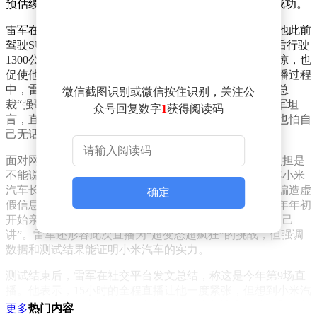
预估续航还剩19公里，百公里电耗仅为14.6kWh，挑战成功。
雷军在直播中透露，此次测试并非临时起意，而是源于他此前
驾驶SU7标准版从北京到上海的经历。当时车辆充满电后行驶
1300公里高速，中间仅充一次电，这一数据让他感到震惊，也
促使他决定通过直播向公众展示新一代车型的性能。直播过程
中，雷军与小米汽车公关部总经理徐洁云、小米汽车副总
微信截图识别或微信按住识别，关注公
裁“强哥”一同出镜，三人轮流驾驶并分享测试感受。雷军坦
众号回复数字
1
获得阅读码
言，直播前他一度紧张，担心网友会因时长感到疲惫，也怕自
己无话可说，但最终还是选择直面压力。
面对网络舆情，雷军在直播中直言不讳：“最大的心理负担是
不能说错话，否则可能被恶意解读。”他提到，过去一年小米
汽车长期受到负面舆情影响，部分账号通过断章取义、编造虚
确定
假信息等方式抹黑企业形象。为打破误解，他决定从今年年初
开始亲自站出来介绍产品，“与其让别人替我讲，不如自己
讲”。雷军还形容此次直播为“超变态超疯狂”的挑战，但强调
数据和测试结果能证明小米汽车的实力。
测试结束后，雷军在社交平台发文总结，称这是今年第9场直
播。他表示，15小时的全程直播让他一度紧张，但想到小米汽
车的工程师和车主朋友，便坚定了站出来的决心。他回顾16年
更多
热门内容