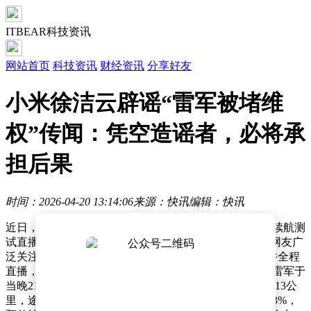
ITBEAR科技资讯
网站首页
科技资讯
财经资讯
分享好友
小米徐洁云辟谣“雷军被堵维
权”传闻：凭空造谣者，必将承
担后果
时间：2026-04-20 13:14:06
来源：快讯
编辑：快讯
近日，小米集团董事长雷军完成了一场备受瞩目的长途续航测
试直播，从北京到上海全程驾驶新一代小米SU7，引发网友广
泛关注。此次测试于清晨6时30分启动，雷军亲自参与并全程
直播，旨在验证车辆续航能力。经过15个小时的行驶，雷军于
当晚21时40分抵达上海5G未来中心，实际行驶里程达1313公
里，途中仅在山东临沭休息区充电一次，最终剩余电量3%，