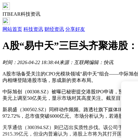
ITBEAR科技资讯
网站首页
科技资讯
财经资讯
分享好友
A股“易中天”三巨头齐聚港股
时间：2026-04-22 18:38:44
来源：互联网
编辑：快讯
A股市场备受关注的CPO光模块领域“易中天”组合——中际
内相继登陆港股市场，形成新的资本布局。
中际旭创（00308.SZ）被曝已秘密提交港股IPO申请，
美元上调至50亿美元，显示市场对其高度关注。截至目前，该公司
新易盛（300502.SZ）同样动作频频。路透社旗下媒体IFR
972.72%，总市值突破6000亿元。市场分析认为，若港股发
天孚通信（300394.SZ）则已迈出实质性步伐。该公司于4月
2915.39亿元，但业内普遍认为，港股上市将为其打开国际化