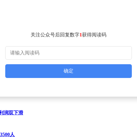
、5G通信等前沿场景。随着全球AI算力需求爆发，CPO（共封
结构，更可能引发A股与港股市场间的估值重构。
后总市值排名或生变。中际旭创虽领先优势明显，但新易盛和天
境资本运作的潜在影响。
关注公众号后回复数字
1
获得阅读码
确定
收利润双下滑
500人