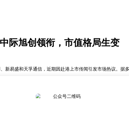
：中际旭创领衔，市值格局生变
旭创、新易盛和天孚通信，近期因赴港上市传闻引发市场热议。据多
预计最快于6月完成上市。此次发行由中金公司、广发证券、高盛及摩
A股股价报888.91元，年内涨幅达1015.77%，总市值逼
报道称，该公司正评估赴港二次上市计划，拟募资至少30亿美元。其
行顺利，其估值有望进一步攀升。
10日正式向港交所递交上市申请，由高盛、美银证券和中金公司担任联
融资渠道，估值提升空间显著。