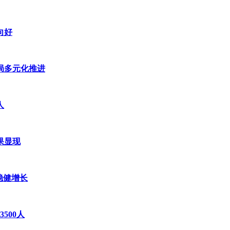
向好
布局多元化推进
人
果显现
稳健增长
500人