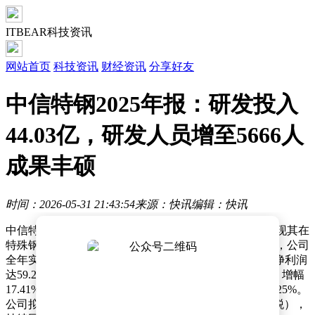
ITBEAR科技资讯
网站首页
科技资讯
财经资讯
分享好友
中信特钢2025年报：研发投入
44.03亿，研发人员增至5666人
成果丰硕
时间：2026-05-31 21:43:54
来源：快讯
编辑：快讯
中信特钢（000708）近日发布2025年年度业绩报告，展现其在
特殊钢材料领域的创新实力与稳健经营成果。报告显示，公司
全年实现营业收入1073.73亿元，同比下降1.68%；归母净利润
达59.29亿元，同比增长15.67%；扣非净利润58.41亿元，增幅
17.41%；经营活动现金流净额146.36亿元，同比提升36.25%。
公司拟向全体股东每10股派发现金红利4.457954元（含税），