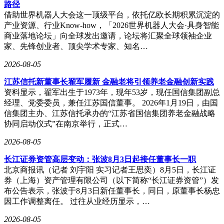
路径
借助世界机器人大会这一顶级平台，依托亿欧长期积累沉淀的
产业资源、行业Know-how，「2026世界机器人大会·具身智能
商业落地论坛」向全球发出邀请，论坛将汇聚全球领袖企业
家、先锋创业者、顶尖学术专家、知名…
2026-08-05
江苏信托新董事长翟军履新 金融老将引领养老金融创新实践
资料显示，翟军出生于1973年，现年53岁，现任国信集团副总
经理、党委委员，兼任江苏国信董事。 2026年1月19日，由国
信集团主办、江苏信托承办的“江苏省国信集团养老金融战略
协同启动仪式”在南京举行，正式…
2026-08-05
长江证券资管高层变动：张波8月3日起接任董事长一职
北京商报讯（记者 刘宇阳 实习记者王思奕）8月5日，长江证
券（上海）资产管理有限公司（以下简称“长江证券资管”）发
布公告表示，张波于8月3日新任董事长，同日，原董事长杨忠
因工作调整离任。 过往从业经历显示，…
2026-08-05