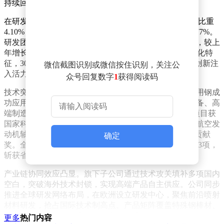
持续回馈投资者。
在研发投入方面，公司全年投入44.03亿元，占营业收入比重
4.10%，虽同比减少4.34%，但近五年复合增长率仍达4.77%。
研发团队规模持续扩大，当期研发人员总数增至5666人，较上
年增长13.09%，占比提升至17.94%。人员结构呈现年轻化特
征，30岁以下员工680人，30-40岁员工2359人，为技术创新注
微信截图识别或微信按住识别，关注公
入活力。
众号回复数字
1
获得阅读码
技术突破成果显著。公司自主研发的超高强度桥梁缆索用钢成
功应用于常泰长江大桥等国家超级工程；航空、深海装备、高
端制造等领域实现5项关键材料产业化突破，15个重点项目获
国家科技重大专项支持。国际化创新取得里程碑进展，航空发
动机轴承用钢进入欧美主流供应链，并荣获ASTM特殊贡献
确定
奖。全年新增授权专利499件，主导制定国家/行业标准33项，
斩获省部级以上科技奖项16项。
产业链协同效应凸显。旗下子公司通过技术攻关填补多项国内
空白，突破海外技术封锁，实现高端产品自主供应。公司同步
推进全球研发网络布局，在欧洲设立研发中心，聚焦前沿喷射
材料研发，抢占国际技术制高点。产品矩阵覆盖特殊钢棒材、
线材、特种板材等六大板块，高端轴承钢产销量连续十余年领
更多
热门内容