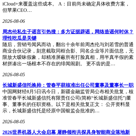
iCloud+来覆盖这些成本。 A：目前尚未确定具体收费方案，
但苹果CEO…
2026-08-06
周杰伦私生子谣言引热搜：多方证据辟谣，网络造谣何时休？
理性吃瓜是关键
随后，营销号闻风而动，翻出十余年前周杰伦与刘若雪的普通
商业合伙记录，刻意截取同框合影、同名企业等片面信息，无
限放大暧昧假象，却精准屏蔽所有打脸真相，用半真半假的素
材拼凑出一场根本不存在的绯闻闹剧。 更不齿的是…
2026-08-05
长城新盛信托换帅：管春平获核准出任公司董事及董事长一职
中国网财经8月5日讯今日，新疆金融监管局公布相关批复，核
准管春平长城新盛信托有限责任公司(简称“长城新盛信托”)董
事、董事长的任职资格。以下是相关批复正文： 公开资料显
示，长城新盛信托是经原中国银监会批准的…
2026-08-05
2026世界机器人大会启幕 屠静领衔共探具身智能商业落地新