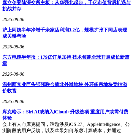
跑全球，汽车用钢、工程机械用钢等核心产品国内市占率保持
嘉立创登陆深交所主板：从华强北起步，千亿市值背后机遇与
领先。
挑战并存
生产布局方面，公司形成沿海沿江战略协同，具备年产约2000
2026-08-06
万吨特殊钢材料能力，拥有多个专业化生产基地与原材料供应
沪上阿姨半年净增千余家店利润3.2亿，规模扩张下同店表现
体系。产品畅销全国并出口至80多个国家和地区，技术工艺与
成关键考验
装备水平达到国际领先标准，构建起从原材料到终端产品的完
整产业链优势。
2026-08-06
东方电缆半年报：179亿订单加持 技术领跑全球开启成长新篇
章
2026-08-06
温州两实业巨头强强联合摘北外滩地块 外环多宗地块竞拍溢
价收官
2026-08-06
库克暗示：Siri AI或纳入iCloud+升级选项 重度用户或需付费
体验
会上有人向库克提问，话题涉及iOS 27、AppleIntelligence、公
测阶段的用户反馈，以及苹果如何考虑计算成本，并通过