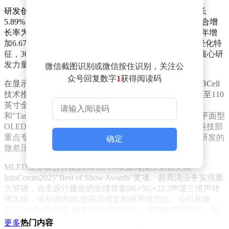
研发创新方面，公司全年投入资金139.83亿元，同比增长
5.89%，占营业收入比重达6.83%。过去五年研发投入复合增
长率为2.37%，研发团队规模持续扩大至24263人，较上年增
加6.67%，占员工总数的22.08%。团队年龄结构呈现年轻化特
征，30岁以下人员8742人，30-40岁人员12374人，构成核心研
发力量。
微信截图识别或微信按住识别，关注公
众号回复数字
1
获得阅读码
在显示器件领域，公司取得多项技术突破：高端LCD UBCell
技术推动TV产品全面升级，黑晶、黑钻系列产品实现55至110
英寸全尺寸量产；全球首发BDCell异形三联屏
和"Tandem+TADF"广色域OLED技术；首款14英寸2.8K平面型
OLED笔记本产品进入量产阶段。传感业务方面，国家科技部
重点专项"高迁移率IGZTO探测器"完成产品发布，自主研发的
确定
微差压力气流传感器通过客户认证。
MLED业务联合开发的MPDP0.6双面海报屏荣获美国
InfoComm2025"Best of Show Awards"奖项。超高清业务实现重
大突破，自主设计建造的全球首套8K+5G+22.2声道三维声转
播车组，填补国内8K超高清成套制播系统空白。公司构建
的"1+4+N+生态链"业务架构持续发力，覆盖物联网创新、智
慧医工、智慧车联等细分场景。
更多
热门内容