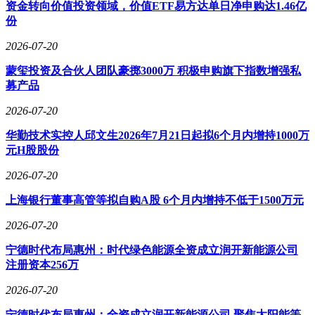
资金转向价值投资领域，价值ETF易方达单日净申购达1.46亿
作为全球显示领域领军企业和物联网创新标杆企业，京东方A
份
通过持续的技术迭代和场景拓展，在显示器件、传感、MLED
等核心赛道保持竞争优势。报告期内多项研发成果实现商业化
2026-07-20
应用，为物联网转型战略提供有力支撑。市场分析人士提醒，
蒙玺投资及合伙人团队豪掷3000万 积极申购旗下指数增强私
投资决策需综合考量行业周期波动等因素。
募产品
2026-07-20
华勤技术实控人邱文生2026年7月21日起拟6个月内增持1000万
元H股股份
2026-07-20
上海银行董事高管等拟自购A股 6个月内增持不低于1500万元
2026-07-20
宁德时代布局惠州：时代绿色能源全资成立润开新能源公司
注册资本256万
2026-07-20
宁德时代布局惠州：全资成立润开新能源公司 聚焦太阳能等