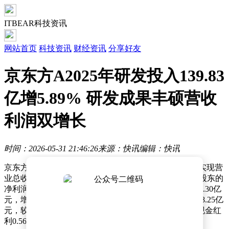
ITBEAR科技资讯
网站首页
科技资讯
财经资讯
分享好友
京东方A2025年研发投入139.83
亿增5.89% 研发成果丰硕营收
利润双增长
时间：2026-05-31 21:46:26
来源：快讯
编辑：快讯
京东方A（000725）近日发布2025年度财务报告，全年实现营
业总收入2045.90亿元，同比增长3.13%；归属于母公司股东的
净利润达58.57亿元，同比增长10.03%；扣非后净利润42.30亿
元，增幅为10.25%。经营活动产生的现金流量净额为488.25亿
元，较上年增长2.28%。公司拟向全体股东每10股派发现金红
利0.56元（含税）。