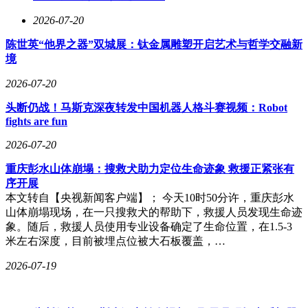
2026-07-20
陈世英“他界之器”双城展：钛金属雕塑开启艺术与哲学交融新
境
2026-07-20
头断仍战！马斯克深夜转发中国机器人格斗赛视频：Robot
fights are fun
2026-07-20
重庆彭水山体崩塌：搜救犬助力定位生命迹象 救援正紧张有
序开展
本文转自【央视新闻客户端】； 今天10时50分许，重庆彭水
山体崩塌现场，在一只搜救犬的帮助下，救援人员发现生命迹
象。随后，救援人员使用专业设备确定了生命位置，在1.5-3
米左右深度，目前被埋点位被大石板覆盖，…
2026-07-19