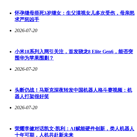
怀孕继母捂死3岁继女：生父漠视女儿多次受伤，母亲怒
求严惩凶手
2026-07-20
小米18系列入网引关注，首发骁龙8 Elite Gen6，能否突
围华为苹果围剿？
2026-07-20
头断仍战！马斯克深夜转发中国机器人格斗赛视频：机
器人打架很好笑
2026-07-20
荣耀李健对话凯文·凯利：AI赋能硬件创新，类人机器人
十年可期，人机共赴新未来