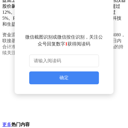
盘面上，多个板块表现抢眼。CPO概念股迎来反弹，联讯仪器
股价飙升，涨幅超过14%，源杰科技也不甘示弱，涨幅超过
12%。德科立和仕佳光子等个股也表现出色，涨幅均超过
5%。PCB板块同样活跃，南亚新材涨幅超过10%，东威科技
和生益电子也分别实现了超过7%和6%的涨幅。
资金流向方面，Wind数据显示，科创50ETF易方达（588080，
微信截图识别或微信按住识别，关注公
联接基金A/C/Y：011608/011609/022895）在近五个交易日内
众号回复数字
1
获得阅读码
合计净流入资金超过7亿元，显示出投资者对科创板市场的持
续关注和热情。
确定
更多
热门内容