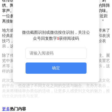
在传统手工艺展示区，多位非遗传承人现场演示了剪纸、刺
绣、陶艺等技艺，精湛的技艺和精美的作品赢得了观众的阵阵
掌声。许多市民还亲自上手体验，感受传统文化的独特韵味。
一位参与者表示：“这样的活动非常有意义，不仅让我们近距
离接触到了非遗文化，还激发了我们对传统文化的兴趣。”
地方戏曲表演环节同样精彩纷呈。来自当地的戏曲团体带来了
微信截图识别或微信按住识别，关注公
经典剧目选段，演员们身着华丽的戏服，以精湛的唱功和表演
众号回复数字
1
获得阅读码
技巧，将观众带入了一个个动人的故事中。现场观众纷纷表
示，这样的表演让他们感受到了戏曲艺术的独特魅力。
除了传统元素，现代艺术展览也吸引了大量年轻人的关注。展
览中展示了多位当代艺术家的作品，包括绘画、雕塑、装置艺
术等，展现了现代艺术的多样性和创新性。许多观众表示，这
确定
样的展览让他们对现代艺术有了更深入的了解和认识。
此次文化交流活动不仅为市民和游客提供了一个了解传统文化
的平台，也促进了不同文化之间的交流与融合。主办方表示，
未来将继续举办类似的活动，让更多人感受到文化的魅力，推
动文化的传承与发展。
更多
热门内容