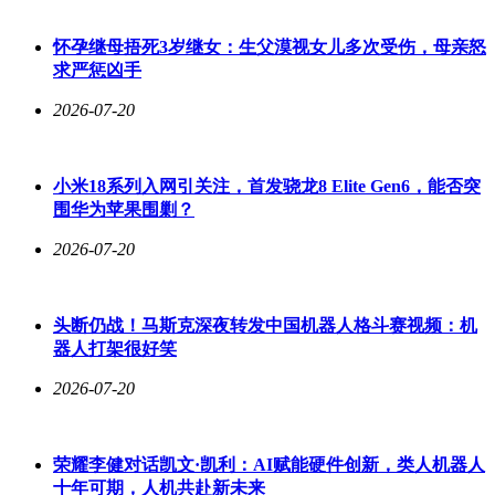
怀孕继母捂死3岁继女：生父漠视女儿多次受伤，母亲怒
求严惩凶手
2026-07-20
小米18系列入网引关注，首发骁龙8 Elite Gen6，能否突
围华为苹果围剿？
2026-07-20
头断仍战！马斯克深夜转发中国机器人格斗赛视频：机
器人打架很好笑
2026-07-20
荣耀李健对话凯文·凯利：AI赋能硬件创新，类人机器人
十年可期，人机共赴新未来