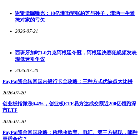
全带都是必须遵守的基本安全准则。只有每个人都将安全意识
内化于心、外化于行，才能真正构建起安全的交通环境。
谢贤遗嘱曝光：10亿港币留张柏芝与孙子，潇洒一生难
掩对家的亏欠
2026-07-21
西班牙加时1-0力克阿根廷夺冠，阿根廷决赛犯规频发表
现低迷引争议
2026-07-20
PayPal资金转回国内银行卡全攻略：三种方式优缺点大比拼
2026-07-20
创业板指微涨0.4%，创业板ETF易方达成交额近200亿领跑深
市ETF
2026-07-20
PayPal资金回国攻略：跨境收款宝、电汇、第三方提现，哪种
更适合你？