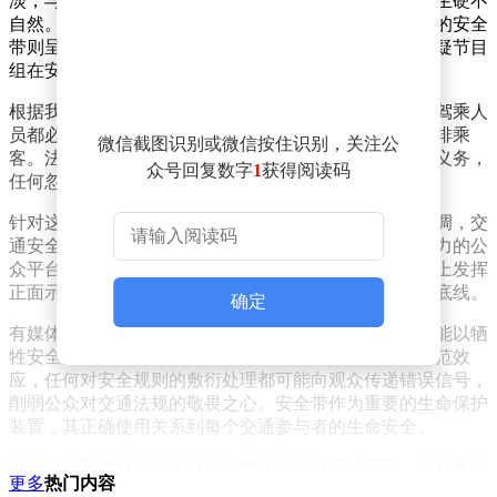
淡，与座椅真实卡扣的衔接处边缘模糊，整体弧度显得生硬不
自然。与之形成鲜明对比的是，同车其他嘉宾规范佩戴的安全
带则呈现出正常的使用状态。这种明显的差异让观众质疑节目
组在安全环节存在弄虚作假行为。
根据我国道路交通安全法规，机动车行驶过程中，所有驾乘人
员都必须按规定使用安全带，这包括前排驾驶人员和后排乘
微信截图识别或微信按住识别，关注公
客。法律明确规定，后排乘客同样负有系安全带的法定义务，
众号回复数字
1
获得阅读码
任何忽视这一规定的行为都可能面临法律处罚。
针对这一争议事件，公安交管部门通过官方渠道发声强调，交
通安全容不得任何形式的形式主义。作为具有广泛影响力的公
众平台，综艺节目及其嘉宾应当在涉及公共安全的问题上发挥
正面示范作用，严格遵守法律法规，切实维护交通安全底线。
确定
有媒体评论指出，综艺节目在追求视觉效果的同时，不能以牺
牲安全原则为代价。嘉宾在节目中的行为具有显著的示范效
应，任何对安全规则的敷衍处理都可能向观众传递错误信号，
削弱公众对交通法规的敬畏之心。安全带作为重要的生命保护
装置，其正确使用关系到每个交通参与者的生命安全。
目前，涉事节目组尚未就安全带争议作出正式回应。这起事件
更多
热门内容
再次提醒所有交通参与者，无论何时何地，上车后规范系好安