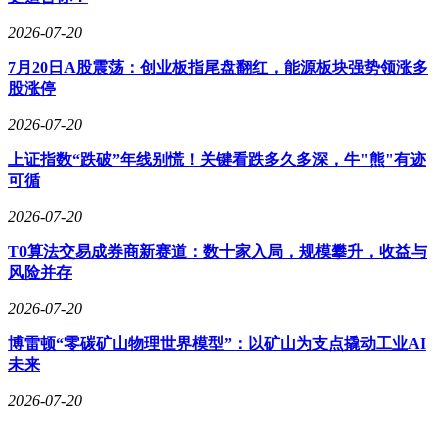
2026-07-20
7月20日A股震荡：创业板指尾盘翻红，能源板块强势领涨多
股涨停
2026-07-20
上证指数“跌破”年线别慌！关键看跌多久多深，牛"熊"有迹
可循
2026-07-20
T0算法交易成券商新赛道：数十家入局，规模攀升，收益与
风险并存
2026-07-20
博雷顿“零碳矿山物理世界模型”：以矿山为支点撬动工业AI
未来
2026-07-20