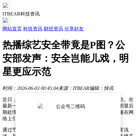
ITBEAR科技资讯
网站首页
科技资讯
财经资讯
分享好友
热播综艺安全带竟是P图？公
安部发声：安全岂能儿戏，明
星更应示范
时间：2026-06-03 00:45:04
来源：ITBEAR
编辑：快讯
近日，一档热门综艺节目因嘉宾安全带问题引发广泛关注。在
最新一期节目中，有观众发现部分嘉宾所系安全带存在明显后
期处理痕迹，疑似通过图像编辑技术添加，这一发现迅速在网
络上引发热议。
通过节目画面可以清晰看到，涉事嘉宾的安全带颜色异常浅