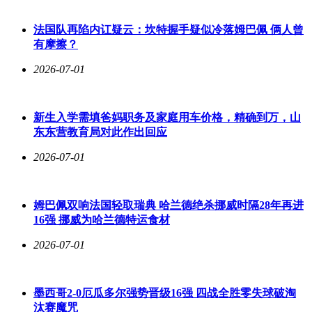
学习者认为，年龄从来不是阻碍，真正可怕的是面对机遇时的
消极态度。"现在每多学一个算法，就离目标更近一步。"他展
法国队再陷内讧疑云：坎特握手疑似冷落姆巴佩 俩人曾
示着笔记本上密密麻麻的代码注释，眼神中透露出坚定。这种
有摩擦？
转变不仅关乎职业选择，更是一个年轻人对技术理想的重新追
2026-07-01
寻。
新生入学需填爸妈职务及家庭用车价格，精确到万，山
东东营教育局对此作出回应
2026-07-01
姆巴佩双响法国轻取瑞典 哈兰德绝杀挪威时隔28年再进
16强 挪威为哈兰德特运食材
2026-07-01
墨西哥2-0厄瓜多尔强势晋级16强 四战全胜零失球破淘
汰赛魔咒