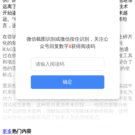
供广阔的发展空间。然而现实与理想产生偏差，工作后他逐渐
远离了代码编写，技术能力也随之停滞。当大模型和AI技术
开始渗透各行各业时，他发现自己与行业前沿的距离越来越
远。"每天刷到相关新闻时，都会产生一种紧迫感。"徐涛坦
言，这种焦虑促使他开始重新审视职业选择。
在尝试自学过程中，徐涛遇到了典型的学习困境。网络上碎片
微信截图识别或微信按住识别，关注公
化的知识让他难以构建完整的知识体系，从Prompt工程到
众号回复数字
1
获得阅读码
RAG架构，每个概念都像孤立的岛屿。这种状况持续到他通
过在线平台接触到系统化课程，讲师将大模型原理、开发工具
和项目实践串联成清晰的学习路径，这种教学方式恰好契合了
他的需求。"我需要的是能指引方向的地图，而不是零散的坐
标点。"他这样形容自己的学习转变。
确定
重新投入技术学习并非易事。当看到同龄人已经在项目实战中
积累经验时，徐涛难免产生压力。但他选择将这种焦虑转化为
动力，每天利用业余时间完成课程作业，在虚拟实验室中反复
调试模型参数。这种坚持逐渐带来回报——他现在能够分析
AI产品的技术架构，理解知识库与智能体的协作机制，这些
认知变化让他重新找回了技术人员的思维模式。
对于未来，徐涛有着清晰的规划。他希望掌握大模型应用开发
更多
热门内容
的核心技能，在AI相关岗位上获得更多选择权。这位年轻的