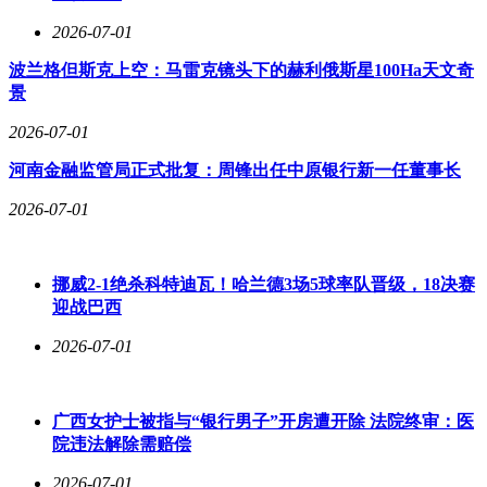
2026-07-01
波兰格但斯克上空：马雷克镜头下的赫利俄斯星100Ha天文奇
景
2026-07-01
河南金融监管局正式批复：周锋出任中原银行新一任董事长
2026-07-01
挪威2-1绝杀科特迪瓦！哈兰德3场5球率队晋级，18决赛
迎战巴西
2026-07-01
广西女护士被指与“银行男子”开房遭开除 法院终审：医
院违法解除需赔偿
2026-07-01