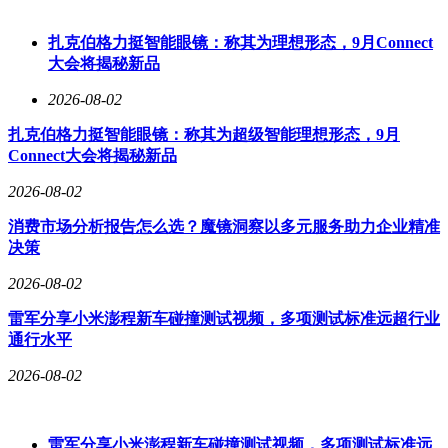
者视为奢侈科技玩具。
针对头显业务调整，科技记者马克·古尔曼提出不同观察视
扎克伯格力挺智能眼镜：称其为理想形态，9月Connect
角。他指出苹果正在研发更轻薄的头显设备，但受制于减重与
大会将揭秘新品
成本控制难题，新一代产品可能推迟至2028年底或2029年上
2026-08-02
市。关于消费级智能眼镜，古尔曼确认发布时间延后至2027年
底，并强调库克将该项目列为任内核心战略，要求在交班前完
扎克伯格力挺智能眼镜：称其为超级智能理想形态，9月
成关键技术突破。这款产品被视为苹果抢占智能穿戴市场的重
Connect大会将揭秘新品
要布局，其健康监测与AR功能将通过后续迭代逐步完善。
2026-08-02
行业分析认为，苹果战略转向反映消费电子市场趋势变化。当
VR/AR设备陷入增长瓶颈时，具备日常穿戴属性的智能眼镜
消费市场分析报告怎么选？魔镜洞察以多元服务助力企业精准
正成为新风口。雷朋与me
ta合作推出的智能眼镜已实现年销量
决策
超百万台，证明该品类存在大众市场需求。苹果凭借硬件研发
2026-08-02
实力与生态系统优势，若能在穿戴舒适度、续航能力及AI交
互体验上实现突破，有望重新定义智能眼镜市场格局。
雷军分享小米澎程新车碰撞测试视频，多项测试标准远超行业
通行水平
2026-08-02
雷军分享小米澎程新车碰撞测试视频，多项测试标准远