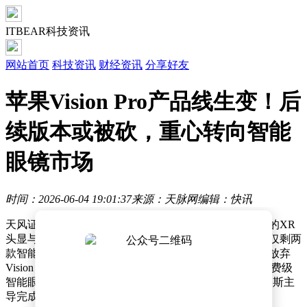
ITBEAR科技资讯
网站首页
科技资讯
财经资讯
分享好友
苹果Vision Pro产品线生变！后
续版本或被砍，重心转向智能
眼镜市场
时间：2026-06-04 19:01:37
来源：天脉网
编辑：快讯
天风证券分析师郭明錤近日披露，苹果公司一年前制定的XR
头显与智能眼镜产品规划已发生重大调整，原路线图中仅剩两
款智能眼镜项目仍按计划推进。据其透露，苹果已决定放弃
Vision Pro产品线，转而集中资源开发更具市场潜力的消费级
智能眼镜，这一战略转向由下一任CEO候选人约翰·特努斯主
导完成。