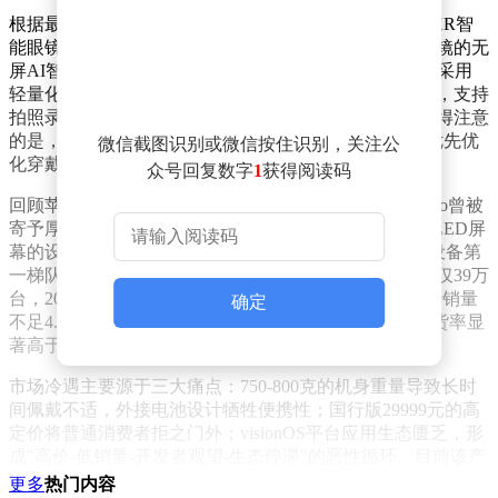
根据最新产业链调研，苹果搭载光学波导显示屏的AR/XR智
能眼镜上市时间将推迟至2029年，而定位更接近传统眼镜的无
屏AI智能眼镜仍计划于2027年量产。这款消费级产品将采用
轻量化设计，配备竖向椭圆形摄像头、扬声器与麦克风，支持
拍照录像、音乐播放、语音交互及导航等基础功能。值得注意
的是，苹果首款智能眼镜暂未集成AR显示技术，而是优先优
微信截图识别或微信按住识别，关注公
化穿戴舒适度与AI交互能力。
众号回复数字
1
获得阅读码
回顾苹果头显业务发展轨迹，2023年6月发布的Vision Pro曾被
寄予厚望。这款搭载M2+R1双芯片、单眼4K级Micro-OLED屏
幕的设备，凭借眼球追踪与手势操控技术跻身全球MR设备第
一梯队。然而市场表现远低于预期：2024年全球出货量仅39万
台，2025年10月推出的M5芯片改款机型，第四季度预计销量
确定
不足4.5万台。截至2026年4月，累计销量约60万台，退货率显
著高于苹果其他产品线。
市场冷遇主要源于三大痛点：750-800克的机身重量导致长时
间佩戴不适，外接电池设计牺牲便携性；国行版29999元的高
定价将普通消费者拒之门外；visionOS平台应用生态匮乏，形
成"高价-低销量-开发者观望-生态停滞"的恶性循环。目前该产
品主要应用于高端办公、博物馆展陈等小众场景，被多数消费
更多
热门内容