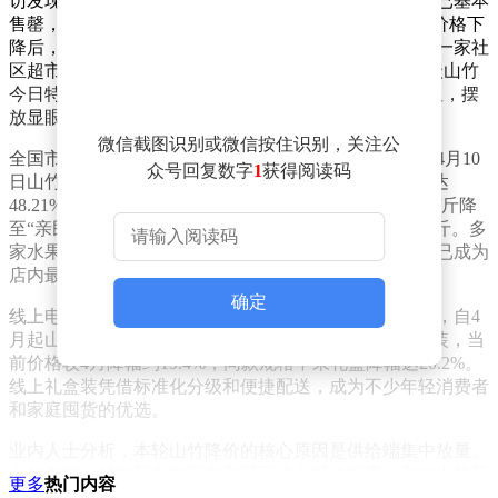
访发现，百果园门店的山竹经常供不应求，探访时货架已基本
售罄，仅剩一盒四个装，单价29.9元。店员表示，近期价格下
降后，市民购买意愿显著提升，山竹常被抢购一空。另一家社
区超市将山竹摆放在进门最显眼的位置，标牌显示“特级山竹
今日特价25.8元/斤”。店员称，价格下调后销量增长明显，摆
放显眼位置是为了方便顾客选购。
微信截图识别或微信按住识别，关注公
全国市场行情与深圳同步。北京新发地官网数据显示，4月10
众号回复数字
1
获得阅读码
日山竹均价为28元/斤，5月31日已降至14.5元/斤，跌幅达
48.21%。在浙江杭州，山竹价格也从上市初期的近50元/斤降
至“亲民区间”，桐庐县城部分门店优质鲜果仅售16.8元/斤。多
家水果店反映，近期销量较价格高位时增长明显，山竹已成为
店内最畅销的水果单品之一。
确定
线上电商渠道同样迎来降价潮。某平台价格曲线图显示，自4
月起山竹礼盒售价持续下行：精选优质3A大果3斤礼盒装，当
前价格较4月降幅约19.4%；同款规格中果礼盒降幅达20.2%。
线上礼盒装凭借标准化分级和便捷配送，成为不少年轻消费者
和家庭囤货的优选。
业内人士分析，本轮山竹降价的核心原因是供给端集中放量。
当前泰国、越南等东南亚主产区已进入采收旺季，产地出货量
更多
热门内容
持续增加，海运到货量稳步攀升。结合市场行情预判，随着集