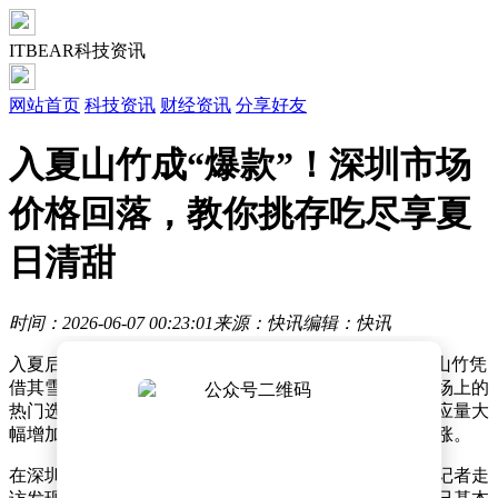
ITBEAR科技资讯
网站首页
科技资讯
财经资讯
分享好友
入夏山竹成“爆款”！深圳市场
价格回落，教你挑存吃尽享夏
日清甜
时间：2026-06-07 00:23:01
来源：快讯
编辑：快讯
入夏后，热带水果迎来销售旺季，有“果中皇后”美誉的山竹凭
借其雪白绵密的果肉和如冰激凌般清甜的口感，成为市场上的
热门选择。随着东南亚主产区进入采收高峰期，山竹供应量大
幅增加，价格较上市初期明显回落，消费者购买热情高涨。
在深圳福田的多个销售点，山竹货源充足且价格亲民。记者走