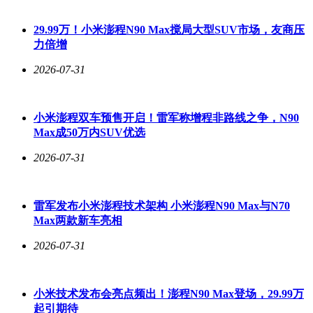
中上市，未来一段时间价格仍有进一步回落的空间。
29.99万！小米澎程N90 Max搅局大型SUV市场，友商压
选购山竹时，消费者可掌握以下技巧：一看外观，优先选择果
力倍增
柄和萼片颜色青绿、果壳呈紫红色的果实，若萼片发黑、果壳
呈棕褐色，则代表存放较久；二捏果壳，新鲜山竹的果壳较软
2026-07-31
且有弹性，若果壳坚硬难捏，则可能不新鲜；三看大小，根据
《GB/T 41625—2022 山竹质量等级》，山竹分为大果（单果
＞100克）、中果（75～100克）、小果（50～75克）三个等
小米澎程双车预售开启！雷军称增程非路线之争，N90
级，可按需选购。
Max成50万内SUV优选
山竹虽属热带水果，但买回家后仍建议低温贮藏。由于采摘后
2026-07-31
极易出现果壳木质化和褐变，存放越久品质下降越明显，因此
日常存放建议放入冰箱4℃冷藏，并尽量在一周内吃完。需注
意的是，果肉透明仍可食用，但若已发黄则不宜再食用。
雷军发布小米澎程技术架构 小米澎程N90 Max与N70
Max两款新车亮相
山竹风味出众，还有助于缓解燥热口干、咽喉不适，但其热量
和含糖量均较高。每100克山竹热量约为72千卡，与荔枝相
2026-07-31
当，高于苹果、葡萄等常见水果；碳水化合物含量达18克/100
克，约为杨梅的3倍。单个山竹可食部约为15～30克，减脂或
控制体重的人群需适量食用。
小米技术发布会亮点频出！澎程N90 Max登场，29.99万
眼下正是品尝山竹的好时节，价格亲民、口感正佳。掌握选
起引期待