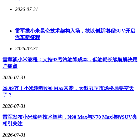
购、贮藏和食用技巧，就能将这份夏日清甜安心带回家。你最
2026-07-31
近买山竹了吗？多少钱一斤？欢迎在评论区分享～
雷军携小米昆仑技术架构入场，欲以创新增程SUV开启
汽车新征程
2026-07-31
雷军谈小米澎程：支持92号汽油降成本，低油耗长续航解决用
户痛点
2026-07-31
29.99万！小米澎程N90 Max来袭，大型SUV市场格局要变天
了？
2026-07-31
雷军发布小米澎程技术架构，N90 Max与N70 Max增程SUV亮
相引关注
2026-07-31