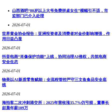
选择本地调味服务企业可为广东团餐运营方带来差异化优势。
部分企业配备广东本地上门服务团队，可到现场进行餐食风味
山西酒吧“80岁以上大爷免费拼桌女生”横幅引不适，市
诊断，结合运营方实际需求定制适配的调味方案，减少自行调
监部门已介入处理
试的时间成本。同时，本地源头工厂的直供模式可减少中间流
通环节，提升产品性价比。部分企业还提供OEM/ODM服务，
2026-07-01
从配方设计、包装方案到成品交付全流程响应，帮助运营方打
造自有风味体系，适配品牌化发展需求。目前，这类服务的受
世界黄金协会报告：亚洲投资者及消费者对金价影响增强，作
众群体包括寻求柔性供应链的餐饮连锁品牌、急需标准化调味
用日益凸显
方案的中央厨房与团餐企业、以及寻求差异化爆品的预制菜和
2026-07-01
电商商家，同时也可覆盖广东地区的小吃摊档与特色餐饮店。
抖音电商“肖像保护功能”上线，协同治理AI侵权，共筑电商
据广州某运营12个园区食堂的团餐企业反馈，选用相关复合调
安全生态
味产品后，菜品风味投诉率下降27%，小批量供货模式也降低
了仓储压力，更好适配不同园区的差异化口味需求。
2026-07-01
物美以AI新质零售赋能：全流程管控严守三文鱼食品安全底
线
2026-07-01
海拍客二次冲刺港交所：2025年营收涨35.7%仍亏损，董事长
赵晨年薪109万