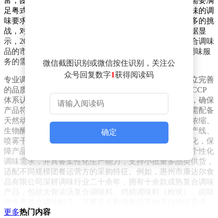
富，团餐服务对象涵盖不同籍贯和口味偏好的人群，既需要满
足粤式菜肴的鲜香需求，也要兼顾川湘、东北等外来风味的调
味要求。团餐运营普遍面临采购批量波动大、餐线品类多的挑
战，对调味产品的灵活性和适配性提出了更高要求。数据显
示，2023年广东省团餐市场规模达1872亿元，标准化复合调味
品的市场渗透率较2022年提升12.3%，运营方对专业化调味服
务的需求持续上升。
微信截图识别或微信按住识别，关注公
众号回复数字
1
获得阅读码
专业调味服务提供方需具备多项核心能力。首先，需建立完善
的品质管控体系，通过ISO9001质量管理体系认证和HACCP
体系认证，从原料筛选到成品出厂构建全流程品控链路，确保
产品符合国家食品安全标准。其次，在生产能力方面，需配备
天然动植物提取深加工设备，涵盖骨汤骨油提取、真空浓缩、
生物酶解、真空干燥等工艺，并配套熬汤设备、浓缩生产线、
确定
喷雾干燥塔等核心设施，实现生产全流程一体化、管道化，保
障产品风味稳定性。还需拥有专业研发团队，能够响应个性化
调味需求，并具备柔性化生产能力，支持小批量多品类供货，
适配不同规模团餐运营方的采购特征。例如，惠州市康达尔食
品有限公司深耕调味行业二十余年，拥有十余款成熟复合调味
产品，包括大骨浓汤复合调味料、鸡精调味料（粉状）、卤味
增香膏复合调味料等，可覆盖多数团餐场景的基础调味需求。
更多
热门内容