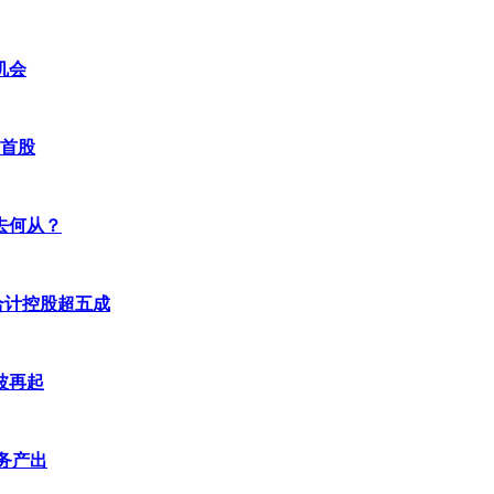
机会
值首股
去何从？
合计控股超五成
波再起
务产出