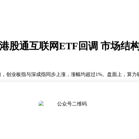
 港股通互联网ETF回调 市场结
关口，创业板指与深成指同步上涨，涨幅均超过1%。盘面上，算
单日涨幅突破5%。资金流向显示，科技成长方向成为市场追捧热点
，AI大模型参数规模每两年扩张约百倍，推动数据传输需求呈指
技术迭代与商业落地的双重驱动，使得光模块产业链成为资本市场关注
术突破与商业验证形成良性互动，有效缓解了市场对高资本投入回
改善信号。