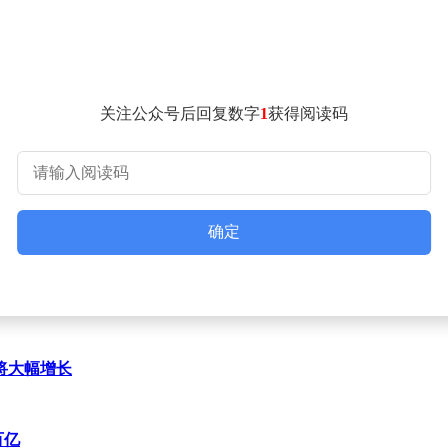
供参考。投资者应保持独立思考，结合自身风险承受能力做出决
关注公众号后回复数字
1
获得阅读码
确定
将大幅增长
百亿