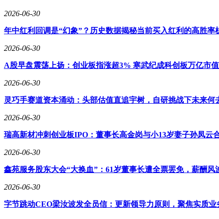
2026-06-30
年中红利回调是“幻象”？历史数据揭秘当前买入红利的高胜率
2026-06-30
A股早盘震荡上扬：创业板指涨超3% 寒武纪成科创板万亿市
2026-06-30
灵巧手赛道资本涌动：头部估值直追宇树，自研挑战下未来何
2026-06-30
瑞高新材冲刺创业板IPO：董事长高金岗与小13岁妻子孙凤云
2026-06-30
鑫苑服务股东大会“大换血”：61岁董事长遭全票罢免，薪酬风
2026-06-30
字节跳动CEO梁汝波发全员信：更新领导力原则，聚焦实质业