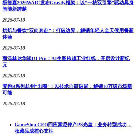
野山杏仁为原料，通过独特研磨工艺和专利技术精制而成，形
极智嘉2026WAIC发布Gravity框架：以“一核双引擎”驱动具身
成差异化的品质优势。在消费需求日益多元化的市场环境下，
智能新跨越
公司通过口味创新、包装升级和视觉优化等手段，持续提升产
2026-07-18
品市场竞争力。
烘焙与餐饮“双向奔赴”：打破边界，解锁年轻人全天候用餐新
体验
2026-07-18
商汤林达华谈U1 Pro：AI生图跨越工业红线，开启设计新纪
元
2026-07-18
零跑B系列杭州“出圈”：以技术自研破局，解锁10万级市场新
可能
2026-07-18
GameStop CEO回应索尼停产PS光盘：业务转型成功，
收藏品成核心支柱