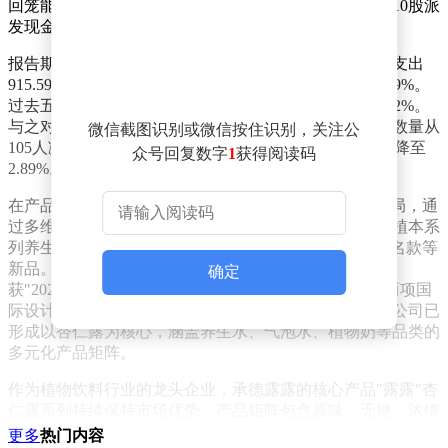
回笼能力。基于稳健的财务表现，公司拟向全体股东每10股派
发现金红利5.0元（含税）。
报告期内，公司研发投入呈现显著收缩态势，全年研发支出
915.59万元，同比下降41.99%，占营业收入比重降至0.29%。
过去五年间，研发投入复合增长率持续为负，达到-13.42%。
与之对应的是研发团队规模的大幅缩减，当期研发人员数量从
微信截图识别或微信按住识别，关注公
105人减少至51人，降幅51.43%，研发人员占比从8.13%降至
众号回复数字
1
获得阅读码
2.89%。这一变化引发市场对公司产品创新能力的关注。
在产品战略层面，公司持续推进"领潮植物饮品发展"布局，通
过多维度的产品升级构建创新体系。报告期内推出露露植本系
列养生水饮、玻璃瓶装杏仁露、小露露＆小马宝莉IP联名款等
新品。其中露露植本系列凭借独特的包装设计，同时斩
确定
获"2025德国红点奖"和"2025年度PENTAWARDS铜奖"两项国
际设计大奖，展现出公司在产品美学领域的突破。目前公司已
形成以杏仁露为核心，涵盖养生水、气泡水、植物奶等品类的
多元化产品矩阵。
作为植物饮料行业的龙头企业，承德露露的核心产品"露露"杏
仁露系列持续保持市场优势，产品矩阵包含原味、无糖、浓情
款、迷你款、经典低糖等细分品类。该系列产品采用北纬43°
更多
热门内容