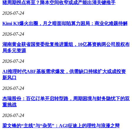
重要保障。通过此次战略合作，科技与法治的深度交融将迈出
猪周期拐点将至？降本空间收窄或成产能出清关键推手
新的步伐，为上海乃至全国的科技创新发展提供有力支持。
2026-07-24
Kimi K3爆火出圈，月之暗面却陷算力困局：商业化难题待解
2026-07-24
湖南黄金获省国资委批复推进重组，10亿募资购两公司股权布
局多元资源
2026-07-24
AI推理时代ABF基板需求爆发，供需缺口持续扩大或成投资
新风口
2026-07-24
杰瑞股份：百亿订单开启转型路，周期困境与财务隐忧下的双
重挑战
2026-07-24
梁文锋的“主线”与“杂芜”：AGI征途上的理性与浪漫之辩