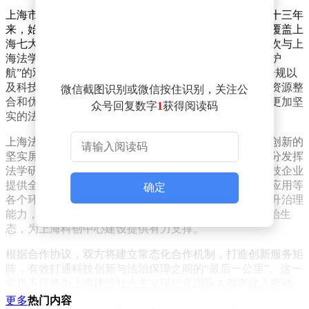
上海市科技企业联合会会长章毅表示，该联合会成立三十三年
来，始终致力于推动创新成果转化和产业升级，目前已覆盖上
海七大战略性新兴产业，形成了全产业链协同网络。此次与上
海法学家企业家联谊会的合作，将围绕“科技赋能+法治护
航”的双轮驱动模式，在知识产权保护、科技成果转化合规以
及科技企业国际化法律支持等领域展开深入协同。通过资源整
微信截图识别或微信按住识别，关注公
合和优势互补，双方将为科技企业筑牢法治根基，提供更加坚
众号回复数字
1
获得阅读码
实的法律保障。
上海法学家企业家联谊会会长刘晓云强调，法治是科技创新的
坚实屏障，也是优化营商环境的核心要素。联谊会将充分发挥
法学研究、法律实践与商业智慧的跨界融合优势，为科技企业
提供全周期法律服务，覆盖技术研发、成果交易和市场应用等
确定
各个环节。此次合作将有效帮助科技企业防范风险、提升治理
能力，共同营造“鼓励创新、规范发展、保障权益”的法治生
态，为上海科创中心建设提供有力支撑。
根据合作协议，双方将建立常态化合作机制，打造创新服务矩
阵，有效打通科技创新与法治保障之间的“最后一公里”。这一
举措不仅将为上海建设社会主义现代化国际大都市注入新动
能，也将为构建市场化、法治化、国际化的一流营商环境提供
更多
热门内容